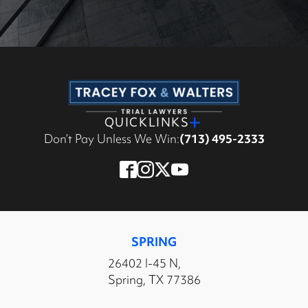
QUICKLINKS
Don’t Pay Unless We Win:
(713) 495-2333
SPRING
26402 I-45 N,
Spring, TX 77386